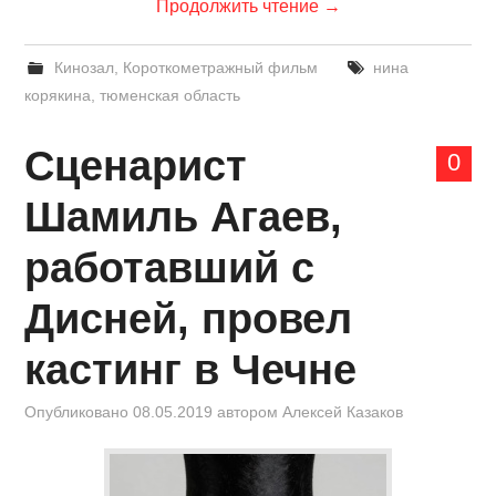
Продолжить чтение
→
Кинозал
,
Короткометражный фильм
нина
корякина
,
тюменская область
Сценарист
0
Шамиль Агаев,
работавший с
Дисней, провел
кастинг в Чечне
Опубликовано
08.05.2019
автором
Алексей Казаков