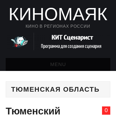
КИНОМАЯК
КИНО В РЕГИОНАХ РОССИИ
MENU
НОВОСТИ КИНО
ТЮМЕНСКАЯ ОБЛАСТЬ
КАЛЕНДАРЬ
АВТОРСКИЙ ЛИСТ
Тюменский
0