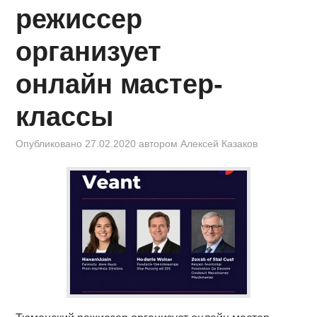
КИНОЗАЛ
режиссер
ФИЛЬМЫ
организует
КОНТАКТЫ
онлайн мастер-
классы
ВОЙТИ
Опубликовано
27.02.2020
автором
Алексей Казаков