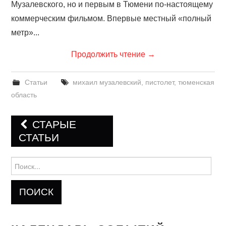
Музалевского, но и первым в Тюмени по-настоящему
коммерческим фильмом. Впервые местный «полный
метр»...
Продолжить чтение
→
Статьи
михаил музалевский
,
пистолет
,
тюменская
область
СТАРЫЕ
СТАТЬИ
Навигация по записям
Найти: