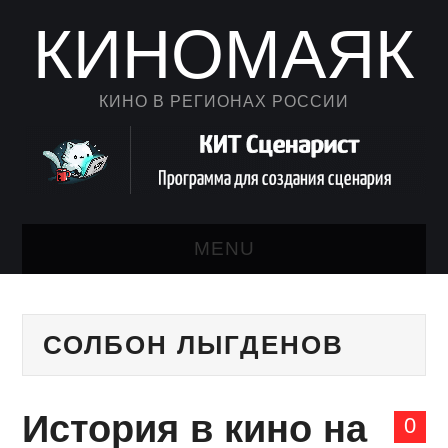
КИНОМАЯК
КИНО В РЕГИОНАХ РОССИИ
MENU
НОВОСТИ КИНО
СОЛБОН ЛЫГДЕНОВ
КАЛЕНДАРЬ
АВТОРСКИЙ ЛИСТ
История в кино на
0