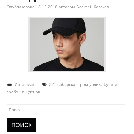
Опубликовано
13.12.2018
автором
Алексей Казаков
Интервью
321 сибирская
,
республика бурятия
,
солбон лыгденов
Найти: