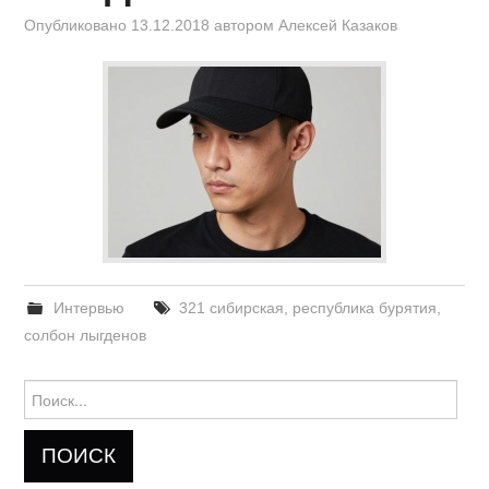
Опубликовано
13.12.2018
автором
Алексей Казаков
Интервью
321 сибирская
,
республика бурятия
,
солбон лыгденов
Найти: