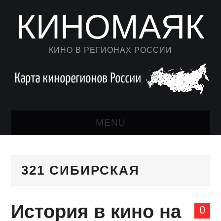
КИНОМАЯК
КИНО В РЕГИОНАХ РОССИИ
MENU
НОВОСТИ КИНО
321 СИБИРСКАЯ
КАЛЕНДАРЬ
АВТОРСКИЙ ЛИСТ
История в кино на
0