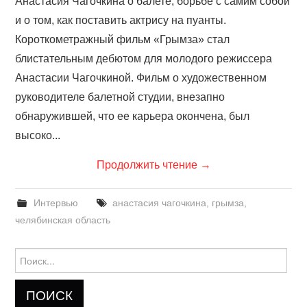
Анастасия Чагочкина о балете, борьбе с самим собой
и о том, как поставить актрису на пуанты.
Короткометражный фильм «Грымза» стал
блистательным дебютом для молодого режиссера
Анастасии Чагочкиной. Фильм о художественном
руководителе балетной студии, внезапно
обнаружившей, что ее карьера окончена, был
высоко...
Продолжить чтение
→
Интервью
анастасия чагочкина
,
грымза
,
челябинская область
Найти: