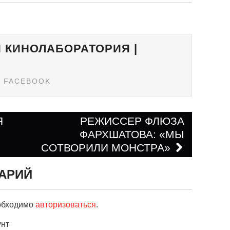
 КИНОЛАБОРАТОРИЯ |
FACEBOOK
Я
РЕЖИССЕР ФЛЮЗА
ФАРХШАТОВА: «МЫ
ям
СОТВОРИЛИ МОНСТРА»
АРИЙ
еобходимо
авторизоваться
.
унт