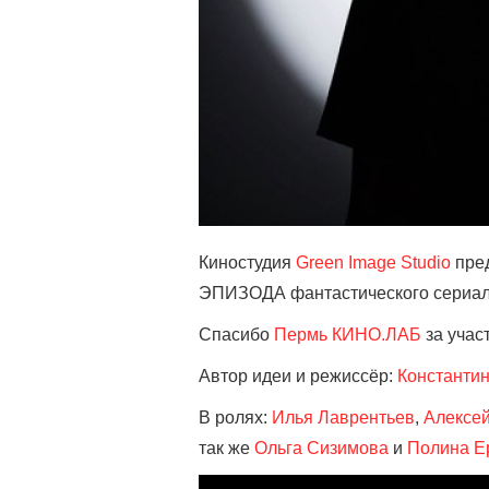
Киностудия
Green Image Studio
пре
ЭПИЗОДА фантастического сериа
Спасибо
Пермь КИНО.ЛАБ
за учас
Автор идеи и режиссёр:
Константи
В ролях:
Илья Лаврентьев
,
Алексе
так же
Ольга Сизимова
и
Полина Е