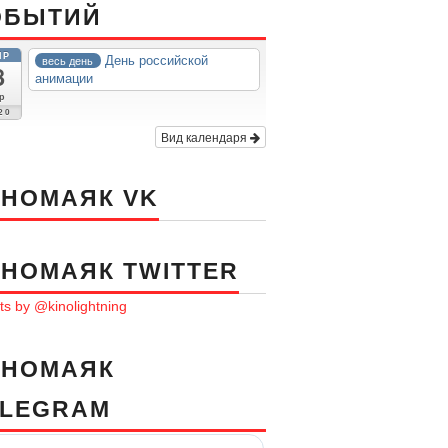
ОБЫТИЙ
ПР
День российской
весь день
8
анимации
р
20
Вид календаря
ИНОМАЯК VK
ИНОМАЯК TWITTER
s by @kinolightning
ИНОМАЯК
ELEGRAM