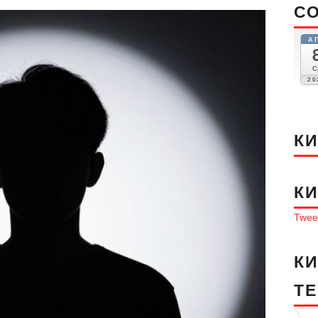
С
А
С
20
К
К
Tweet
К
T