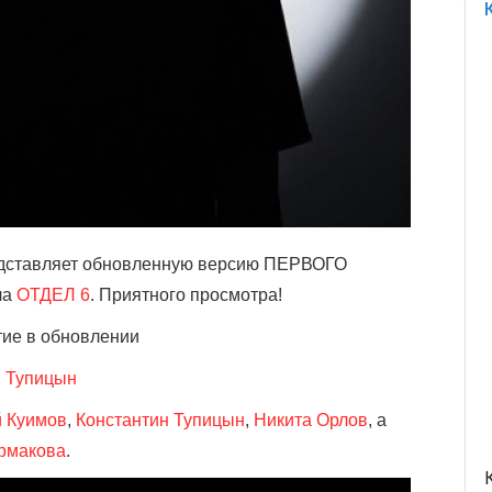
дставляет обновленную версию ПЕРВОГО
ла
ОТДЕЛ 6
. Приятного просмотра!
тие в обновлении
н Тупицын
й Куимов
,
Константин Тупицын
,
Никита Орлов
, а
рмакова
.