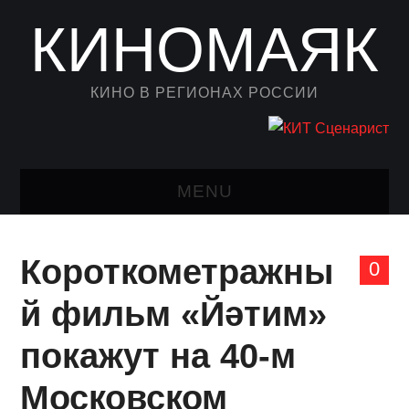
КИНОМАЯК
КИНО В РЕГИОНАХ РОССИИ
MENU
НОВОСТИ КИНО
Короткометражны
0
КАЛЕНДАРЬ
й фильм «Йәтим»
АВТОРСКИЙ ЛИСТ
покажут на 40-м
КИНОЗАЛ
Московском