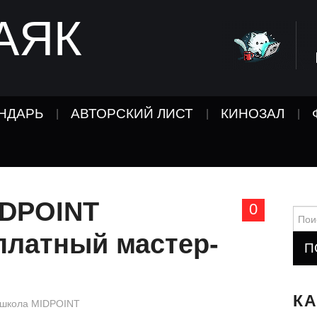
АЯК
НДАРЬ
АВТОРСКИЙ ЛИСТ
КИНОЗАЛ
IDPOINT
0
Найт
платный мастер-
К
школа MIDPOINT