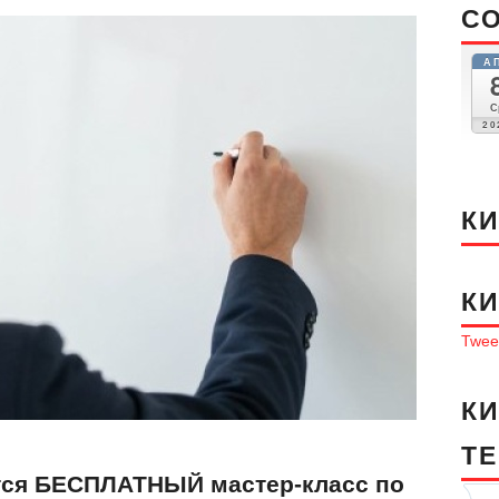
С
А
С
20
К
К
Tweet
К
T
оится БЕСПЛАТНЫЙ мастер-класс по