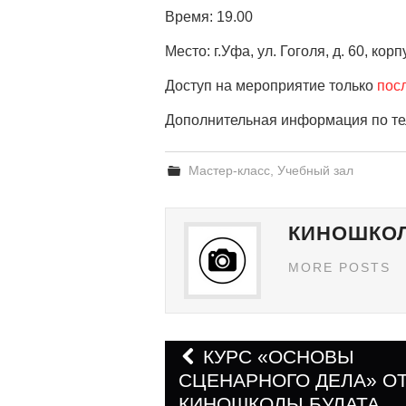
Время: 19.00
Место: г.Уфа, ул. Гоголя, д. 60, кор
Доступ на мероприятие только
пос
Дополнительная информация по тел
Мастер-класс
,
Учебный зал
КИНОШКОЛ
MORE POSTS
КУРС «ОСНОВЫ
СЦЕНАРНОГО ДЕЛА» О
Навигация по запис
КИНОШКОЛЫ БУЛАТА