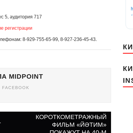
пус 5, аудитория 717
ле регистрации
ефонам: 8-929-755-65-99, 8-927-236-45-43.
К
К
А MIDPOINT
I
FACEBOOK
КОРОТКОМЕТРАЖНЫЙ
Т
ФИЛЬМ «ЙӘТИМ»
ям
ПОКАЖУТ НА 40-М