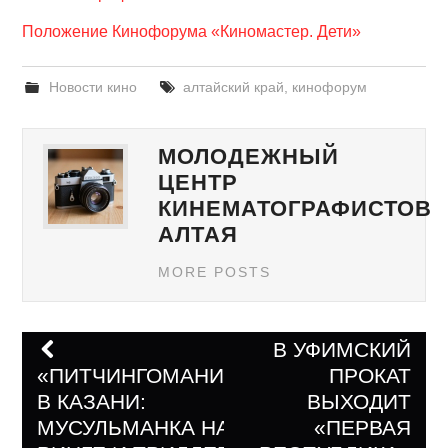
Положение Кинофорума «Киномастер. Дети»
Новости кино
алтайский край
,
кинофорум
МОЛОДЕЖНЫЙ
ЦЕНТР
КИНЕМАТОГРАФИСТОВ
АЛТАЯ
MORE POSTS
В УФИМСКИЙ
«ПИТЧИНГОМАНИЯ»
ПРОКАТ
Навигация по записям
В КАЗАНИ:
ВЫХОДИТ
МУСУЛЬМАНКА НА
«ПЕРВАЯ