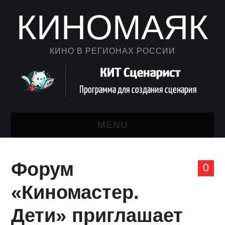
КИНОМАЯК
КИНО В РЕГИОНАХ РОССИИ
MENU
НОВОСТИ КИНО
Форум
0
КАЛЕНДАРЬ
«Киномастер.
АВТОРСКИЙ ЛИСТ
Дети» приглашает