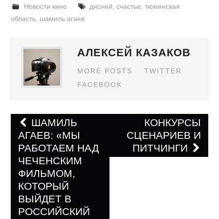
Новости кино
дисней
,
счастье
,
тюменская
область
,
шамиль агаев
АЛЕКСЕЙ КАЗАКОВ
MORE POSTS
TWITTER
FACEBOOK
ШАМИЛЬ
КОНКУРСЫ
АГАЕВ: «МЫ
СЦЕНАРИЕВ И
Навигация по записям
РАБОТАЕМ НАД
ПИТЧИНГИ
ЧЕЧЕНСКИМ
ФИЛЬМОМ,
КОТОРЫЙ
ВЫЙДЕТ В
РОССИЙСКИЙ