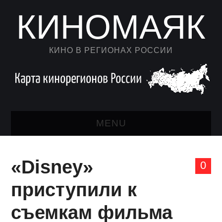
КИНОМАЯК
КИНО В РЕГИОНАХ РОССИИ
MENU
НОВОСТИ КИНО
«Disney»
0
КАЛЕНДАРЬ
приступили к
АВТОРСКИЙ ЛИСТ
съемкам фильма