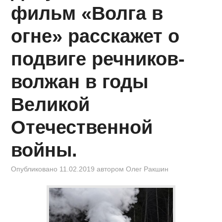
КИНОЗАЛ
фильм «Волга в
ФИЛЬМЫ
огне» расскажет о
КОНТАКТЫ
подвиге речников-
волжан в годы
ВОЙТИ
Великой
Отечественной
войны.
Опубликовано
11.02.2019
автором
Олег Ракшин