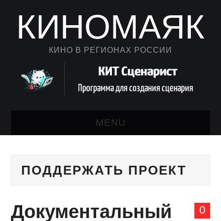
КИНОМАЯК
КИНО В РЕГИОНАХ РОССИИ
MENU
НОВОСТИ КИНО
ПОДДЕРЖАТЬ ПРОЕКТ
КАЛЕНДАРЬ
АВТОРСКИЙ ЛИСТ
Документальный
0