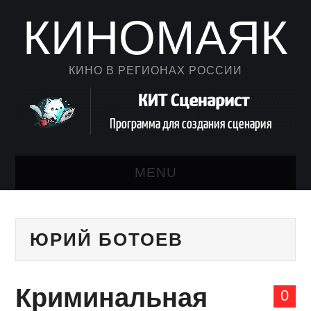
КИНОМАЯК
КИНО В РЕГИОНАХ РОССИИ
MENU
НОВОСТИ КИНО
ЮРИЙ БОТОЕВ
КАЛЕНДАРЬ
АВТОРСКИЙ ЛИСТ
Криминальная
0