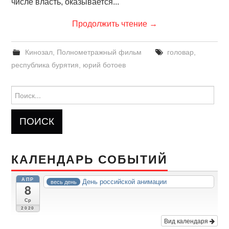
числе власть, оказывается...
Продолжить чтение
→
Кинозал
,
Полнометражный фильм
головар
,
республика бурятия
,
юрий ботоев
Найти:
КАЛЕНДАРЬ СОБЫТИЙ
АПР
День российской анимации
весь день
8
Ср
2020
Вид календаря