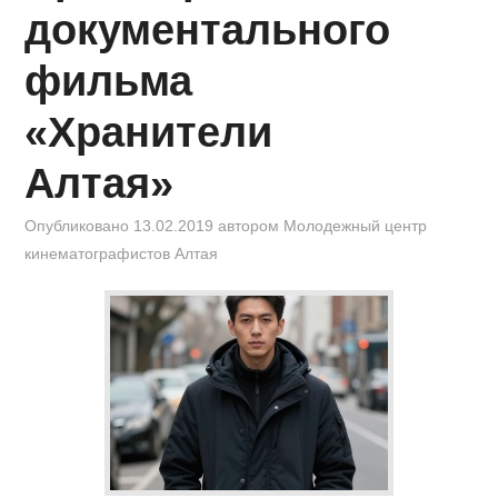
КИНОЗАЛ
документального
ФИЛЬМЫ
фильма
КОНТАКТЫ
«Хранители
Алтая»
ВОЙТИ
Опубликовано
13.02.2019
автором
Молодежный центр
кинематографистов Алтая