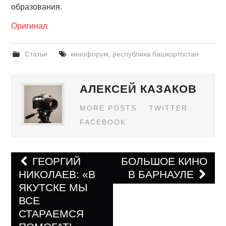
образования.
Оригинал
Статьи
кинофорум
,
республика башкортостан
АЛЕКСЕЙ КАЗАКОВ
MORE POSTS
TWITTER
FACEBOOK
ГЕОРГИЙ
БОЛЬШОЕ КИНО
НИКОЛАЕВ: «В
В БАРНАУЛЕ
Навигация по записям
ЯКУТСКЕ МЫ
ВСЕ
СТАРАЕМСЯ