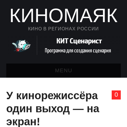
КИНОМАЯК
КИНО В РЕГИОНАХ РОССИИ
MENU
НОВОСТИ КИНО
У кинорежиссёра
0
КАЛЕНДАРЬ
один выход — на
АВТОРСКИЙ ЛИСТ
экран!