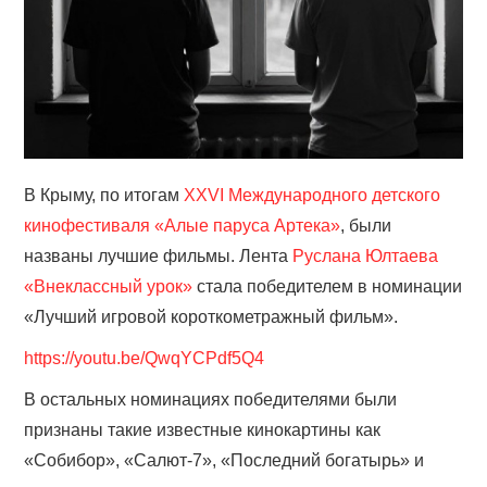
В Крыму, по итогам
ХХVI Международного детского
кинофестиваля «Алые паруса Артека»
, были
названы лучшие фильмы. Лента
Руслана Юлтаева
«Внеклассный урок»
стала победителем в номинации
«Лучший игровой короткометражный фильм».
https://youtu.be/QwqYCPdf5Q4
В остальных номинациях победителями были
признаны такие известные кинокартины как
«Собибор», «Салют-7», «Последний богатырь» и