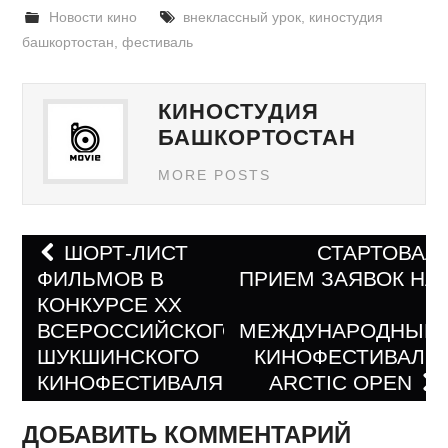
Новости кино
внеклассный урок
,
киностудия
башкортостан
,
фестиваль
КИНОСТУДИЯ
БАШКОРТОСТАН
MORE POSTS
ШОРТ-ЛИСТ
СТАРТОВАЛ
ФИЛЬМОВ В
ПРИЕМ ЗАЯВОК НА
Навигация по записям
КОНКУРСЕ ХХ
II
ВСЕРОССИЙСКОГО
МЕЖДУНАРОДНЫЙ
ШУКШИНСКОГО
КИНОФЕСТИВАЛЬ
КИНОФЕСТИВАЛЯ
ARCTIC OPEN
ДОБАВИТЬ КОММЕНТАРИЙ