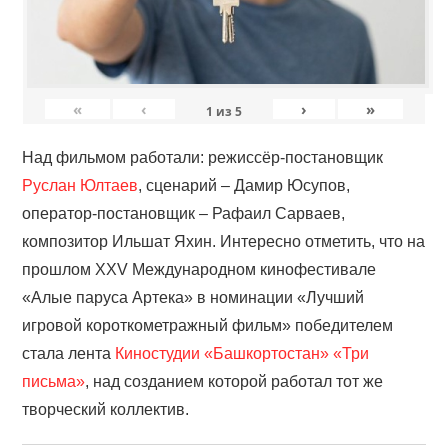
«
‹
›
»
1
из
5
Над фильмом работали: режиссёр-постановщик
Руслан Юлтаев
, сценарий – Дамир Юсупов,
оператор-постановщик – Рафаил Сарваев,
композитор Ильшат Яхин. Интересно отметить, что на
прошлом XXV Международном кинофестивале
«Алые паруса Артека» в номинации «Лучший
игровой короткометражный фильм» победителем
стала лента
Киностудии «Башкортостан»
«Три
письма»
, над созданием которой работал тот же
творческий коллектив.