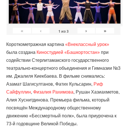
«
‹
›
»
1
из
3
Короткометражная картина
«Внеклассный урок»
была создана
Киностудией «Башкортостан»
при
содействии Стерлитамакского государственного
театрально-концертного объединения и Гимназии №3
им. Джалиля Киекбаева. В фильме снимались:
Азамат Шагисултанов, Фатих Кульсарин,
Риф
Сайфуллин
,
Физалия Рахимова
, Рушан Хазиахметов,
Алия Хуснитдинова. Премьера фильма, который
посвящён Международному общественному
движению «Бессмертный полк», была приурочена к
73-й годовщине Великой Победы.