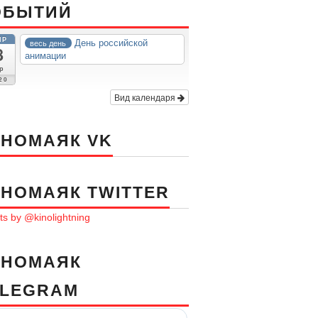
ОБЫТИЙ
ПР
День российской
весь день
8
анимации
р
20
Вид календаря
ИНОМАЯК VK
ИНОМАЯК TWITTER
s by @kinolightning
ИНОМАЯК
ELEGRAM