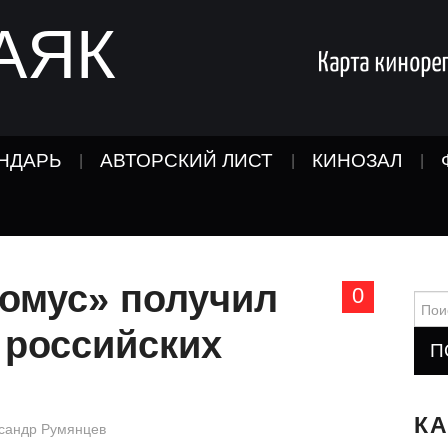
АЯК
НДАРЬ
АВТОРСКИЙ ЛИСТ
КИНОЗАЛ
омус» получил
0
Найт
 российских
К
сандр Румянцев