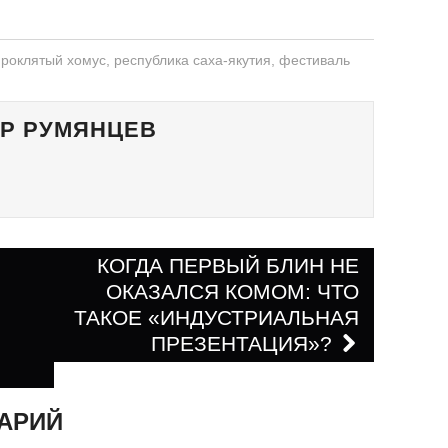
проклятый хомус
,
республика саха-якутия
,
фестиваль
Р РУМЯНЦЕВ
КОГДА ПЕРВЫЙ БЛИН НЕ
ОКАЗАЛСЯ КОМОМ: ЧТО
ям
ТАКОЕ «ИНДУСТРИАЛЬНАЯ
ПРЕЗЕНТАЦИЯ»?
АРИЙ