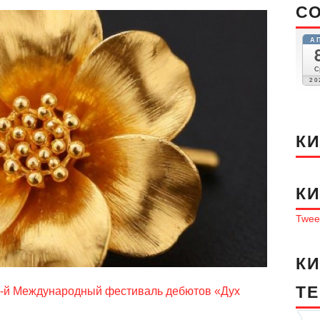
С
А
С
20
К
К
Tweet
К
T
-й Международный фестиваль дебютов «Дух