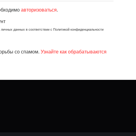
еобходимо
авторизоваться
.
унт
х личных данных в соответствии с Политикой конфиденциальности
борьбы со спамом.
Узнайте как обрабатываются