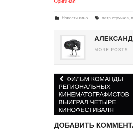
Оригинал
Новости кино
петр стручков
,
АЛЕКСАНД
MORE POSTS
ФИЛЬМ КОМАНДЫ
РЕГИОНАЛЬНЫХ
Навигация по запис
КИНЕМАТОГРАФИСТОВ
ВЫИГРАЛ ЧЕТЫРЕ
КИНОФЕСТИВАЛЯ
ДОБАВИТЬ КОММЕНТ