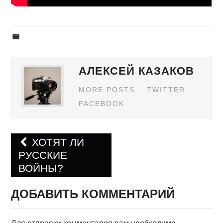
АЛЕКСЕЙ КАЗАКОВ
MORE POSTS
TWITTER
FACEBOOK
ХОТЯТ ЛИ
РУССКИЕ
Навигация по записям
ВОЙНЫ?
ДОБАВИТЬ КОММЕНТАРИЙ