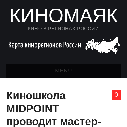
КИНОМАЯК
КИНО В РЕГИОНАХ РОССИИ
MENU
НОВОСТИ КИНО
Киношкола
0
КАЛЕНДАРЬ
MIDPOINT
АВТОРСКИЙ ЛИСТ
проводит мастер-