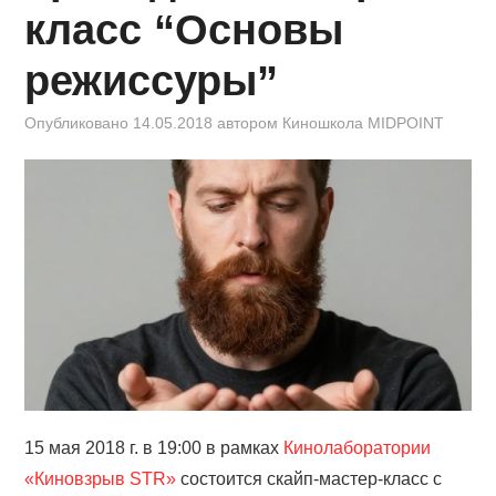
КИНОЗАЛ
класс “Основы
ФИЛЬМЫ
режиссуры”
КОНТАКТЫ
Опубликовано
14.05.2018
автором
Киношкола MIDPOINT
ВОЙТИ
15 мая 2018 г. в 19:00 в рамках
Кинолаборатории
«Киновзрыв STR»
состоится скайп-мастер-класс с