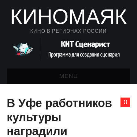
КИНОМАЯК
КИНО В РЕГИОНАХ РОССИИ
MENU
НОВОСТИ КИНО
В Уфе работников
0
КАЛЕНДАРЬ
культуры
АВТОРСКИЙ ЛИСТ
наградили