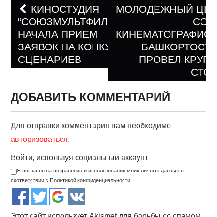
КИНОСТУДИЯ
МОЛОДЕЖНЫЙ ЦЕН
“СОЮЗМУЛЬТФИЛЬМ”
СОЮ
Навигация по записям
НАЧАЛА ПРИЕМ
КИНЕМАТОГРАФИС
ЗАЯВОК НА КОНКУРС
БАШКОРТОСТ
СЦЕНАРИЕВ
ПРОВЕЛ КРУГ
СТО
ДОБАВИТЬ КОММЕНТАРИЙ
Для отправки комментария вам необходимо
авторизоваться
.
Войти, используя социальный аккаунт
Я согласен на сохранение и использование моих личных данных в
соответствии с Политикой конфиденциальности
Этот сайт использует Akismet для борьбы со спамом.