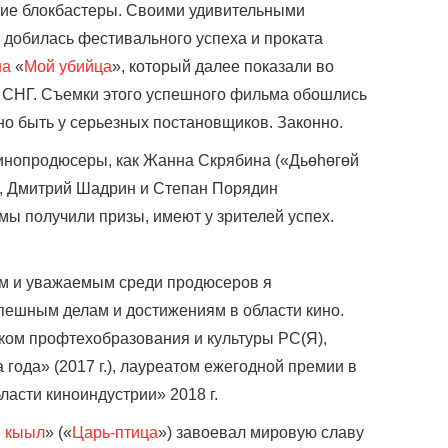
кие блокбастеры. Своими удивительными
добилась фестивального успеха и проката
на
«
Мой убийца
», который далее показали во
н СНГ. Съемки этого успешного фильма обошлись
но быть у серьезных постановщиков. Законно.
кинопродюсеры, как Жанна Скрябина («Дьөһөгөй
), Дмитрий Шадрин и Степан Порядин
мы получили призы, имеют у зрителей успех.
м и уважаемым среди продюсеров я
пешным делам и достижениям в области кино.
иком профтехобразования и культуры РС(Я),
ода» (2017 г.), лауреатом ежегодной премии в
асти киноиндустрии» 2018 г.
н кыыл
» («
Царь-птица
») завоевал мировую славу