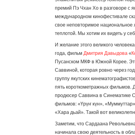
премий Пэ Чхан Хо в разговоре с я
международном кинофестивале ска
свое неповторимое национальное 
теплотой. Мы хотим их видеть у се
И желание этого великого человека
года, фильм
Дмитрия Давыдова
«
К
Пусанском МКФ в Южной Корее. Эт
Саввиной, которая ровно через го
группу якутских кинематографисто
пять короткометражных фильмов. Д
продюсер Саввина в Синематике Се
фильмов: «Үрүҥ күн», «Муммуттар»
«Хара дьай». Такой вот великолеп
Заметим, что Сардаана Револьевна
начинала свою деятельность в обла