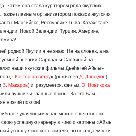
да. Затем она стала куратором ряда якутских
также главным организатором показов якутских
Ханты-Мансийске, Республике Тыва, Казахстане,
нляндии, Новой Зеландии, Турции, Америке,
олмира!
й родной Якутии я не знаю. Не на словах, а на
неуемной энергии Сардааны Саввиной на
алях наши якутские фильмы Дьөһөгөй Айыы»
пов), «
Костер на ветру
» (режиссер
Д. Давыдов
),
и
В. Макаров
) и, разумеется, фильм.
Э. Новикова
учили лучшие и главные призы. За это Вам,
ян низкий поклон!
 наиболее удачливым у нас можно еще отнести
 свою успешную карьеру в кино с картины «Айыы
ный успех у якутского зрителя, по посещаемости