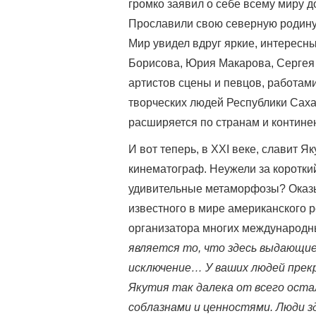
громко заявил о себе всему миру д
Прославили свою северную родину
Мир увидел вдруг яркие, интерес
Борисова, Юрия Макарова, Сергея
артистов сцены и певцов, работам
творческих людей Республики Саха 
расширяется по странам и контине
И вот теперь, в ХХI веке, славит 
кинематограф. Неужели за короткий
удивительные метаморфозы? Оказыв
известного в мире американского
организатора многих международн
является то, что здесь выдающиес
исключение… У ваших людей прекр
Якутия так далека от всего оста
соблазнами и ценностями. Люди з