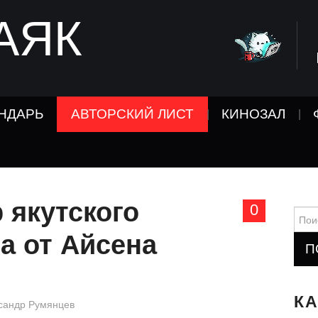
АЯК
НДАРЬ
АВТОРСКИЙ ЛИСТ
КИНОЗАЛ
 якутского
0
Найт
а от Айсена
К
сандр Румянцев