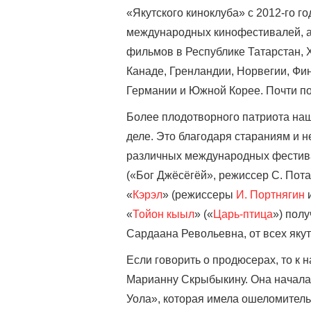
«Якутского киноклуба» с 2012-го го
международных кинофестивалей, а 
фильмов в Республике Татарстан, 
Канаде, Гренландии, Норвегии, Фи
Германии и Южной Корее. Почти п
Более плодотворного патриота наше
деле. Это благодаря стараниям и 
различных международных фестив
(«Бог Джёсёгёй», режиссер С. Пота
«
Кэрэл
» (режиссеры
И. Портнягин
«
Тойон кыыл
» («
Царь-птица
») пол
Сардаана Револьевна, от всех якут
Если говорить о продюсерах, то к
Марианну Скрыбыкину. Она начала
Уола», которая имела ошеломитель