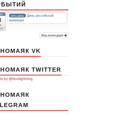
ОБЫТИЙ
ПР
День российской
весь день
8
анимации
р
20
Вид календаря
ИНОМАЯК VK
ИНОМАЯК TWITTER
s by @kinolightning
ИНОМАЯК
ELEGRAM