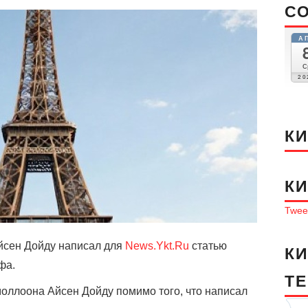
С
А
С
20
К
К
Tweet
йсен Дойду написал для
News.Ykt.Ru
статью
К
фа.
T
оллоона Айсен Дойду помимо того, что написал