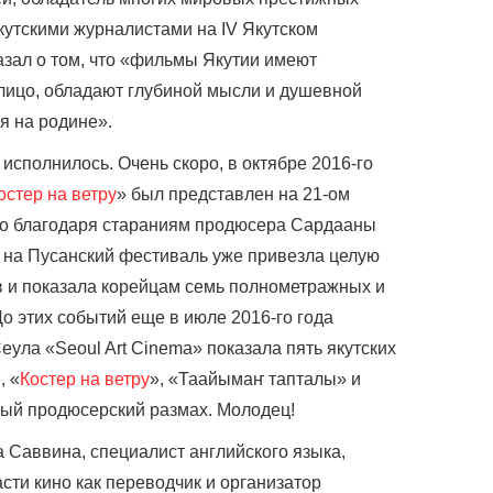
кутскими журналистами на IV Якутском
зал о том, что «фильмы Якутии имеют
лицо, обладают глубиной мысли и душевной
бя на родине».
 исполнилось. Очень скоро, в октябре 2016-го
остер на ветру
» был представлен на 21-ом
о благодаря стараниям продюсера Сардааны
д на Пусанский фестиваль уже привезла целую
в и показала корейцам семь полнометражных и
о этих событий еще в июле 2016-го года
ула «Seoul Art Cinema» показала пять якутских
, «
Костер на ветру
», «Таайымаҥ тапталы» и
ный продюсерский размах. Молодец!
 Саввина, специалист английского языка,
сти кино как переводчик и организатор