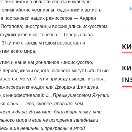
остижениями в области спорта и культуры.
 олимпийские чемпионы, художники и артисты.
ные постановки наших режиссеров — Андрея
 Потапова; иностранцы восхищались искусством
и художников и косторезов… Теперь слава
(Якутия) с каждым годом возрастает и
К
нтам всего мира.
Якутию и наше национальное киноискусство,
К
 период жизни одного человека могут быть такие
I
ается, могут. И тут я приведу выводы и слова
 режиссера и кинодеятеля Джорджа Шамшуна,
ых кинофестивалей: «
…Преимуществом Якутии
я люди — это, скорее, правило, чем
асная душа. Возможно, благодаря тому, что
льного мира и еще не испорчена западными
десь еще невинны и прекрасны в этой