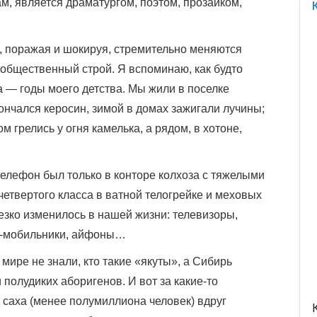
м, является драматургом, поэтом, прозаиком,
и, поражая и шокируя, стремительно меняются
общественный строй. Я вспоминаю, как будто
а — годы моего детства. Мы жили в поселке
ончался керосин, зимой в домах зажигали лучины;
 грелись у огня камелька, а рядом, в хотоне,
телефон был только в конторе колхоза с тяжелыми
етвертого класса в ватной телогрейке и меховых
езко изменилось в нашей жизни: телевизоры,
ы-мобильники, айфоны…
мире не знали, кто такие «якуты», а Сибирь
 полудиких аборигенов. И вот за какие-то
саха (менее полумиллиона человек) вдруг