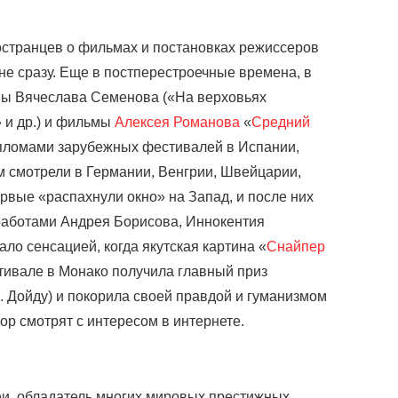
остранцев о фильмах и постановках режиссеров
 не сразу. Еще в постперестроечные времена, в
ы Вячеслава Семенова («На верховьях
 и др.) и фильмы
Алексея Романова
«
Средний
пломами зарубежных фестивалей в Испании,
 смотрели в Германии, Венгрии, Швейцарии,
ервые «распахнули окно» на Запад, и после них
работами Андрея Борисова, Иннокентия
ло сенсацией, когда якутская картина «
Снайпер
ивале в Монако получила главный приз
А. Дойду) и покорила своей правдой и гуманизмом
ор смотрят с интересом в интернете.
, обладатель многих мировых престижных