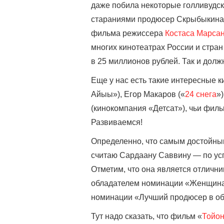
даже побила некоторые голливудс
стараниями продюсер Скрыбыкина 
фильма режиссера
Костаса Марса
многих кинотеатрах России и стра
в 25 миллионов рублей. Так и долж
Еще у нас есть такие интересные 
Айыы»), Егор Макаров («
24 снега
»
(кинокомпания «Детсат»), чьи филь
Развиваемся!
Определенно, что самым достойны
считаю Сардаану Саввину — по ус
Отметим, что она является отличн
обладателем номинации «Женщина г
номинации «Лучший продюсер в обл
Тут надо сказать, что фильм «
Тойо