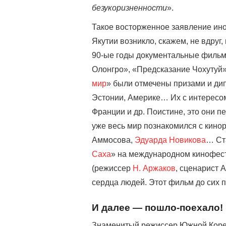
безукоризненности
».
Такое восторженное заявление ин
Якутии возникло, скажем, не вдруг,
90-ые годы документальные фильм
Олонгро», «Предсказание Чохутуй»
мир
» были отмечены призами и ди
Эстонии, Америке… Их с интересом
Франции и др. Поистине, это они п
уже весь мир познакомился с кино
Аммосова,
Эдуарда Новикова
… Ста
Саха
» на международном кинофест
(режиссер
Н. Аржаков
, сценарист 
сердца людей. Этот фильм до сих п
И далее — пошло-поехало!
Знаменитый режиссер Южной Кореи