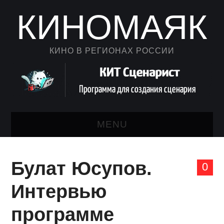
КИНОМАЯК
КИНО В РЕГИОНАХ РОССИИ
MENU
НОВОСТИ КИНО
Булат Юсупов.
0
КАЛЕНДАРЬ
Интервью
АВТОРСКИЙ ЛИСТ
программе