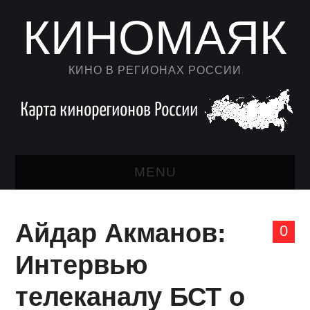
КИНОМАЯК
КИНО В РЕГИОНАХ РОССИИ
MENU
НОВОСТИ КИНО
Айдар Акманов:
0
КАЛЕНДАРЬ
Интервью
АВТОРСКИЙ ЛИСТ
телеканалу БСТ о