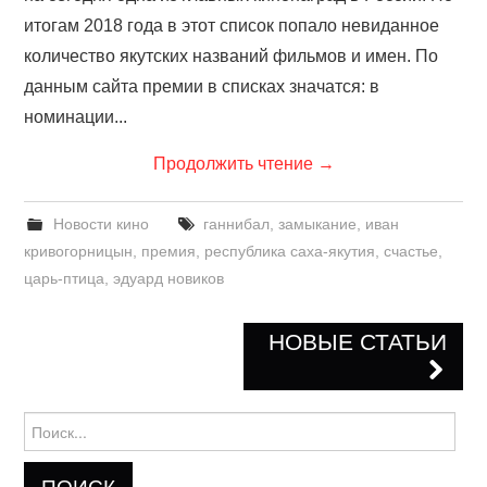
итогам 2018 года в этот список попало невиданное
количество якутских названий фильмов и имен. По
данным сайта премии в списках значатся: в
номинации...
Продолжить чтение
→
Новости кино
ганнибал
,
замыкание
,
иван
кривогорницын
,
премия
,
республика саха-якутия
,
счастье
,
царь-птица
,
эдуард новиков
НОВЫЕ СТАТЬИ
Навигация по записям
Найти: