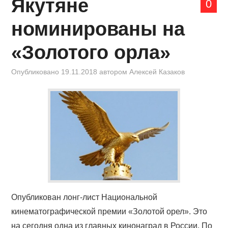
Якутяне
КИНОЗАЛ
0
номинированы на
ФИЛЬМЫ
«Золотого орла»
КОНТАКТЫ
Опубликовано
19.11.2018
автором
Алексей Казаков
ВОЙТИ
Опубликован лонг-лист Национальной
кинематографической премии «Золотой орел». Это
на сегодня одна из главных кинонаград в России. По