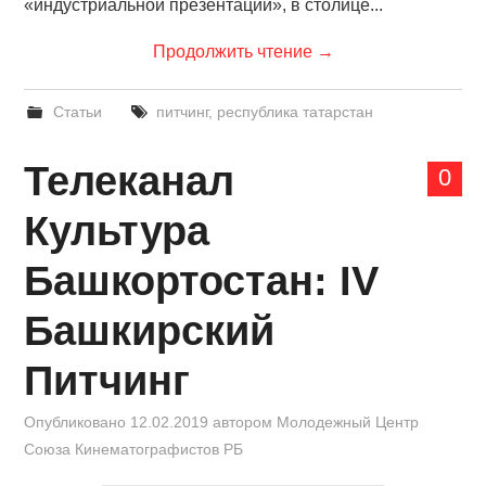
«индустриальной презентации», в столице...
Продолжить чтение
→
Статьи
питчинг
,
республика татарстан
Телеканал
0
Культура
Башкортостан: IV
Башкирский
Питчинг
Опубликовано
12.02.2019
автором
Mолодежный Центр
Союза Кинематографистов РБ