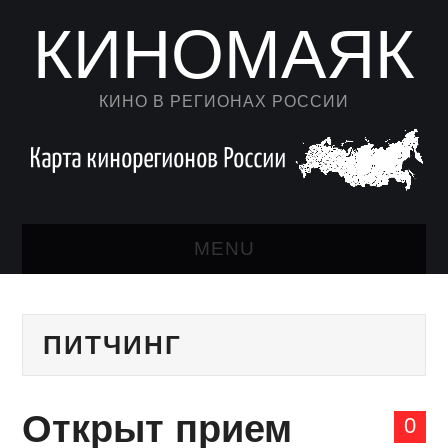
КИНОМАЯК
КИНО В РЕГИОНАХ РОССИИ
MENU
НОВОСТИ КИНО
ПИТЧИНГ
КАЛЕНДАРЬ
АВТОРСКИЙ ЛИСТ
Открыт прием
0