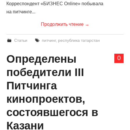
Корреспондент «БИЗНЕС Online» побывала
на питчинге...
Продолжить чтение
→
Статьи
питчинг
,
республика татарстан
Определены
0
победители III
Питчинга
кинопроектов,
состоявшегося в
Казани