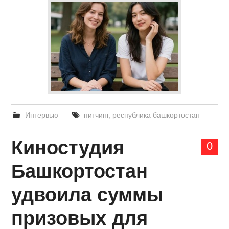
Интервью
питчинг
,
республика башкортостан
Киностудия
0
Башкортостан
удвоила суммы
призовых для