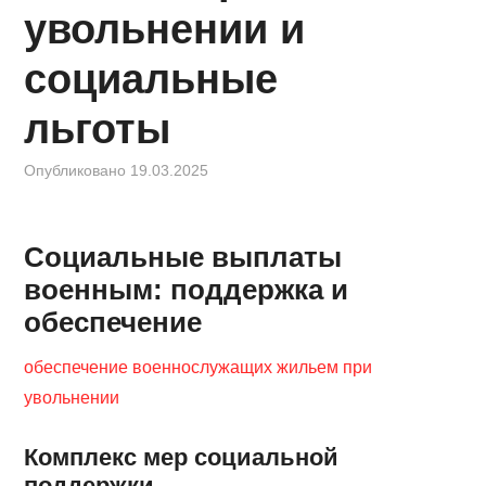
КИНОЗАЛ
увольнении и
ФИЛЬМЫ
социальные
КОНТАКТЫ
льготы
ВОЙТИ
Опубликовано
19.03.2025
Социальные выплаты
военным: поддержка и
обеспечение
обеспечение военнослужащих жильем при
увольнении
Комплекс мер социальной
поддержки