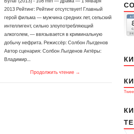
Булаг (2013) - 108 min — драма — 1 января
С
2013 Рейтинг: Рейтинг отсутствует! Главный
А
герой фильма — мужчина средних лет, сельский
интеллигент, сильно злоупотребляющий
С
20
алкоголем, — ввязывается в криминальную
добычу нефрита. Режиссёр: Солбон Лыгденов
Автор сценария: Солбон Лыгденов Актёры:
К
Владимир...
Продолжить чтение
→
К
Tweet
К
T