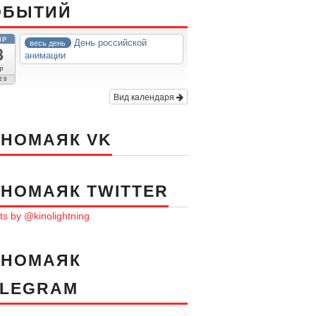
ОБЫТИЙ
ПР
День российской
весь день
8
анимации
р
20
Вид календаря
ИНОМАЯК VK
ИНОМАЯК TWITTER
s by @kinolightning
ИНОМАЯК
ELEGRAM