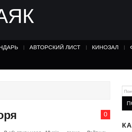
АЯК
НДАРЬ
АВТОРСКИЙ ЛИСТ
КИНОЗАЛ
Найт
оря
0
К