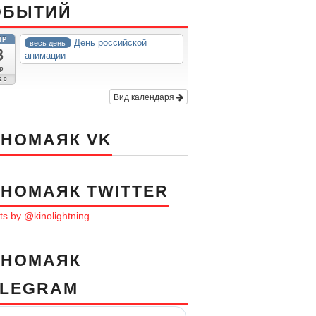
ОБЫТИЙ
ПР
День российской
весь день
8
анимации
р
20
Вид календаря
ИНОМАЯК VK
ИНОМАЯК TWITTER
s by @kinolightning
ИНОМАЯК
ELEGRAM