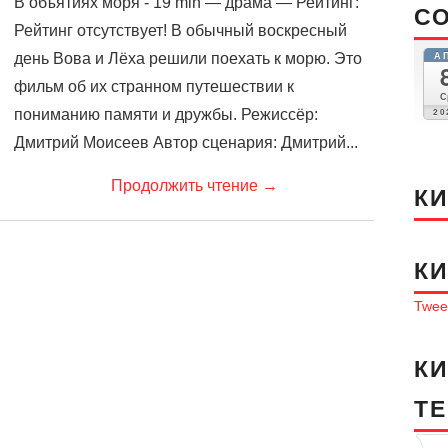
В объятиях моря - 19 min — драма — Рейтинг:
С
Рейтинг отсутствует! В обычный воскресный
А
день Вова и Лёха решили поехать к морю. Это
фильм об их странном путешествии к
С
20
пониманию памяти и дружбы. Режиссёр:
Дмитрий Моисеев Автор сценария: Дмитрий...
Продолжить чтение
→
К
К
Tweet
К
T