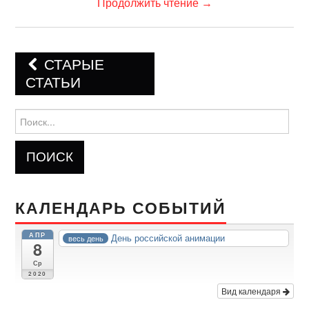
Продолжить чтение
→
СТАРЫЕ
СТАТЬИ
Навигация по записям
Найти:
КАЛЕНДАРЬ СОБЫТИЙ
АПР
День российской анимации
весь день
8
Ср
2020
Вид календаря