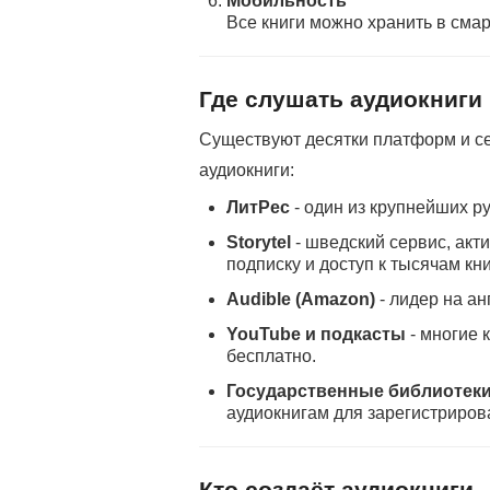
Мобильность
Все книги можно хранить в смар
Где слушать аудиокниги
Существуют десятки платформ и се
аудиокниги:
ЛитРес
- один из крупнейших р
Storytel
- шведский сервис, акт
подписку и доступ к тысячам кни
Audible (Amazon)
- лидер на а
YouTube и подкасты
- многие 
бесплатно.
Государственные библиотек
аудиокнигам для зарегистриров
Кто создаёт аудиокниги